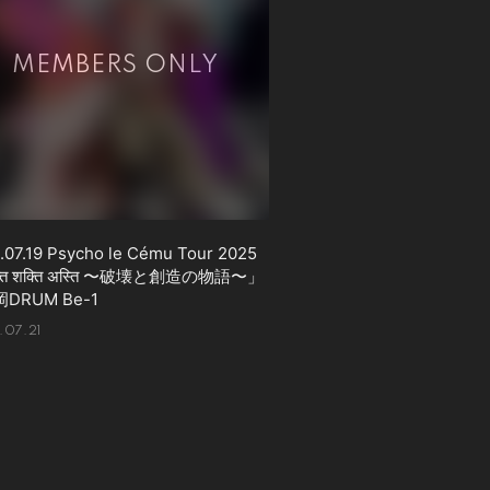
.07.19 Psycho le Cému Tour 2025
्ति शक्ति अस्ति 〜破壊と創造の物語〜」
DRUM Be-1
.07.21